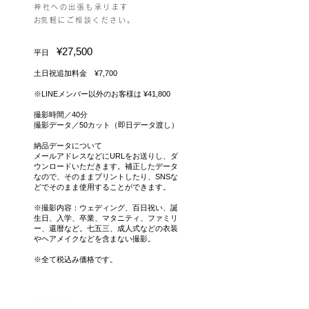
神社への出張も承ります
​
​​お気軽にご相談ください。
¥27,500
平日
土日祝追加料金 ¥7,700
※LINEメンバー以外のお客様は ¥41,800
撮影時間／40分
撮影データ／50カット（即日データ渡し）
納品データについて
メールアドレスなどにURLをお送りし、ダ
ウンロードいただきます。補正したデータ
なので、そのままプリントしたり、SNSな
どでそのまま使用することができます。
※撮影内容：ウェディング、百日祝い、誕
生日、入学、卒業、マタニティ、ファミリ
ー、還暦など。七五三、成人式などの衣装
やヘアメイクなどを含まない撮影。
​※全て税込み価格です。
< 一覧へ戻る